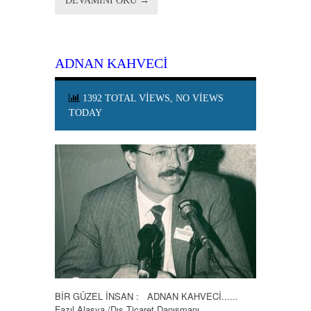
DEVAMINI OKU →
ADNAN KAHVECİ
1392 TOTAL VIEWS, NO VIEWS
TODAY
BİR GÜZEL İNSAN : ADNAN KAHVECİ......
Fazıl Alasya /Dış Ticaret Danışmanı