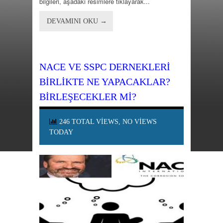
bilgileri, aşadaki resimlere tıklayarak...
DEVAMINI OKU →
NACE VE SSPC DERNEKLERI
BIRLIKTE NE YAPACAKLAR?
BIRLEŞECEKLER MI?
246 TOTAL VIEWS, NO VIEWS
TODAY