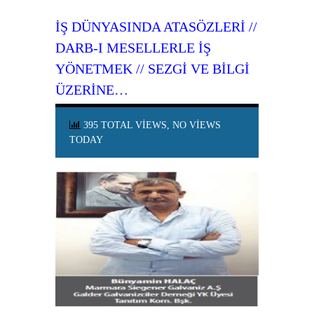
İŞ DÜNYASINDA ATASÖZLERI //
DARB-I MESELLERLE İŞ
YÖNETMEK // SEZGI VE BILGI
ÜZERINE…
395 TOTAL VIEWS, NO VIEWS
TODAY