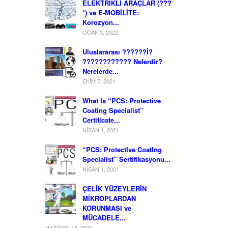
ELEKTRİKLİ ARAÇLAR (???
*) ve E-MOBİLİTE:
Korozyon...
OCAK 5, 2022
Uluslararası ??????İ?
???????????? Nelerdir?
Nerelerde...
EKIM 7, 2021
What Is “PCS: Protective
Coating Specialist”
Certificate...
NISAN 1, 2021
“PCS: ProtectIve CoatIng
SpecIalIst” Sertifikasyonu...
NISAN 1, 2021
ÇELİK YÜZEYLERİN
MİKROPLARDAN
KORUNMASI ve
MÜCADELE...
HAZIRAN 18, 2020