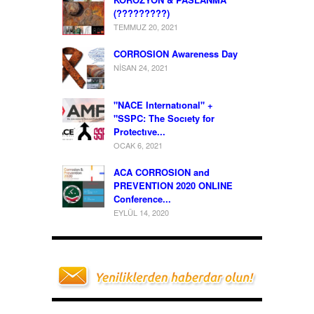
(?????????)
TEMMUZ 20, 2021
CORROSION Awareness Day
NISAN 24, 2021
"NACE Internatıonal" +
"SSPC: The Socıety for
Protectıve...
OCAK 6, 2021
ACA CORROSION and
PREVENTION 2020 ONLINE
Conference...
EYLÜL 14, 2020