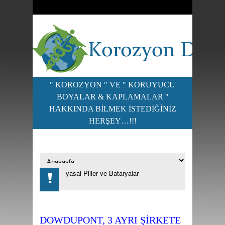
" KOROZYON " VE " KORUYUCU
BOYALAR & KAPLAMALAR "
HAKKINDA BILMEK ISTEDIĞINIZ
HERŞEY…!!!
i, Kimyasal Piller ve Bataryalar
???-???-??????????? (???) ??????
DOWDUPONT, 3 AYRI ŞIRKETE