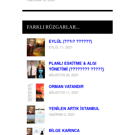
FARKLI RÜZGARLAR...
EYLÜL (???ı? ??????)
EYLÜL 11, 2021
PLANLI ESKİTME & ALGI
YÖNETİMİ (??̈?????? ?????̧)
AĞUSTOS 20, 2021
ORMAN VATANDIR
AĞUSTOS 11, 2021
YENİLEN ARTIK İSTANBUL
HAZIRAN 2, 2021
BİLGE KARINCA