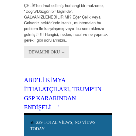
ÇELİK'ten imal edilmiş herhangi bir malzeme,
"Doğru/Düzgün bir biçimde",
GALVANİZLENEBİLİR Mİ? Eğer Çelik veya
Galvaniz sektöründe iseniz, muhtemelen bu
problem ile karşılaşmış veya bu soru aklınıza
gelmiştir !!! Hangisi, neden, nasıl ve ne yapmak
gerekli gibi sorularınızın...
DEVAMINI OKU →
ABD’LI KIMYA
İTHALATÇILARI, TRUMP’IN
GSP KARARINDAN
ENDIŞELI…!
229 TOTAL VIEWS, NO VIEWS
TODAY