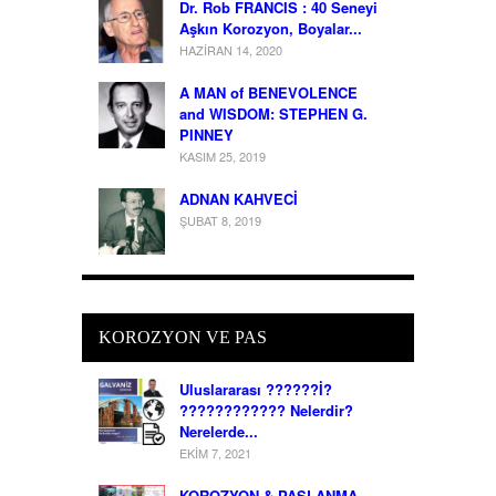
Dr. Rob FRANCIS : 40 Seneyi
Aşkın Korozyon, Boyalar...
HAZIRAN 14, 2020
A MAN of BENEVOLENCE
and WISDOM: STEPHEN G.
PINNEY
KASIM 25, 2019
ADNAN KAHVECİ
ŞUBAT 8, 2019
KOROZYON VE PAS
Uluslararası ??????İ?
???????????? Nelerdir?
Nerelerde...
EKIM 7, 2021
KOROZYON & PASLANMA