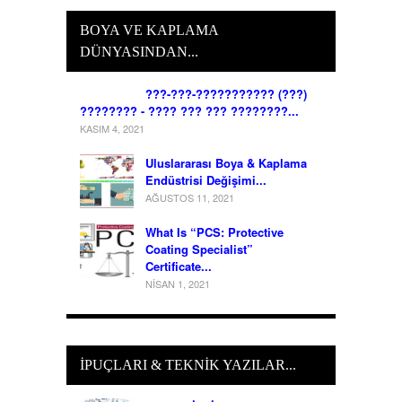
BOYA VE KAPLAMA
DÜNYASINDAN...
???-???-??????????? (???)
???????? - ???? ??? ??? ????????...
KASIM 4, 2021
Uluslararası Boya & Kaplama
Endüstrisi Değişimi...
AĞUSTOS 11, 2021
What Is “PCS: Protective
Coating Specialist”
Certificate...
NISAN 1, 2021
İPUÇLARI & TEKNIK YAZILAR...