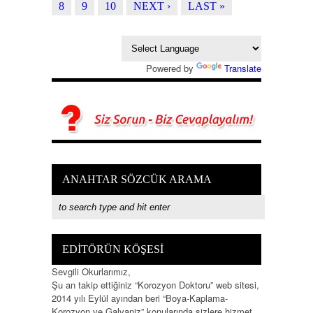
8
9
10
NEXT ›
LAST »
Powered by
Translate
ANAHTAR SÖZCÜK ARAMA
EDİTÖRÜN KÖŞESİ
Sevgili Okurlarımız,
Şu an takip ettiğiniz “Korozyon Doktoru” web sitesi,
2014 yılı Eylül ayından beri “Boya-Kaplama-
Korozyon ve Galvaniz” konularında sizlere hizmet