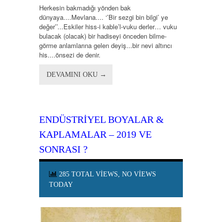
Herkesin bakmadığı yönden bak
dünyaya....Mevlana.... ‘’Bir sezgi bin bilgi’ ye
değer’’...Eskiler hiss-i kable’l-vuku derler… vuku
bulacak (olacak) bir hadiseyi önceden bilme-
görme anlamlarına gelen deyiş...bir nevi altıncı
his....önsezi de denir.
DEVAMINI OKU →
ENDÜSTRİYEL BOYALAR &
KAPLAMALAR – 2019 VE
SONRASI ?
285 TOTAL VIEWS, NO VIEWS
TODAY