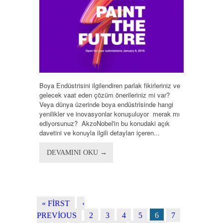
Boya Endüstrisini ilgilendiren parlak fikirleriniz ve
gelecek vaat eden çözüm önerileriniz mi var?
Veya dünya üzerinde boya endüstrisinde hangi
yenilikler ve inovasyonlar konuşuluyor merak mı
ediyorsunuz? AkzoNobel'in bu konudaki açık
davetini ve konuyla ilgili detayları içeren...
DEVAMINI OKU →
« FIRST
‹
PREVIOUS
2
3
4
5
6
7