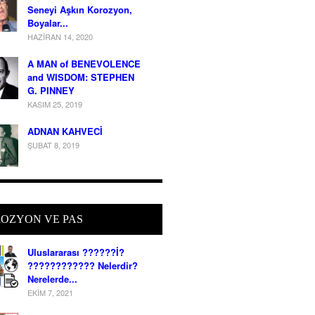
Seneyi Aşkın Korozyon,
Boyalar...
HAZIRAN 14, 2020
A MAN of BENEVOLENCE
and WISDOM: STEPHEN
G. PINNEY
KASIM 25, 2019
ADNAN KAHVECİ
ŞUBAT 8, 2019
OZYON VE PAS
Uluslararası ??????İ?
???????????? Nelerdir?
Nerelerde...
EKIM 7, 2021