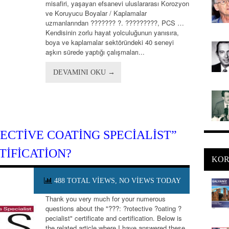
misafiri, yaşayan efsanevi uluslararası Korozyon
ve Koruyucu Boyalar / Kaplamalar
uzmanlarından ??????? ?. ?????????, PCS …
Kendisinin zorlu hayat yolculuğunun yanısıra,
boya ve kaplamalar sektöründeki 40 seneyi
aşkın sürede yaptığı çalışmaları...
DEVAMINI OKU →
TECTIVE COATING SPECIALIST”
TIFICATION?
KOR
488 TOTAL VIEWS, NO VIEWS TODAY
Thank you very much for your numerous
questions about the "???: ?rotective ?oating ?
pecialist" certificate and certification. Below is
the related article where I have answered these