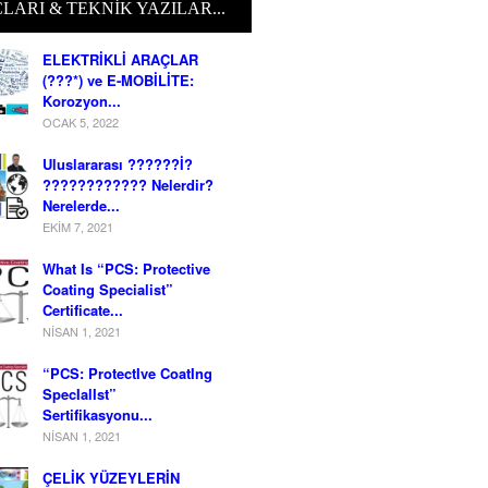
ÇLARI & TEKNIK YAZILAR...
ELEKTRİKLİ ARAÇLAR
(???*) ve E-MOBİLİTE:
Korozyon...
OCAK 5, 2022
Uluslararası ??????İ?
???????????? Nelerdir?
Nerelerde...
EKIM 7, 2021
What Is “PCS: Protective
Coating Specialist”
Certificate...
NISAN 1, 2021
“PCS: ProtectIve CoatIng
SpecIalIst”
Sertifikasyonu...
NISAN 1, 2021
ÇELİK YÜZEYLERİN