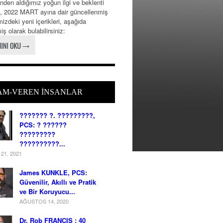
inden aldığımız yoğun ilgi ve beklenti
, 2022 MART ayına dair güncellenmiş
izdeki yeni içerikleri, aşağıda
iş olarak bulabilirsiniz:
AM-VEREN İNSANLAR
??????? ?. ?????????,
PCS: ? ??????
?????????
??????????...
21, 2021
James KUNKLE, PCS:
Güvenilir, Akıllı ve Pratik
ve Bir Koruyucu...
AĞUSTOS 14, 2020
Dr. Rob FRANCIS : 40