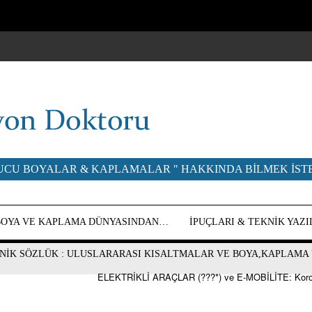
UCU BOYALAR & KAPLAMALAR " HAKKINDA BILMEK ISTE
BOYA VE KAPLAMA DÜNYASINDAN…
İPUÇLARI & TEKNIK YAZ
NİK SÖZLÜK : ULUSLARARASI KISALTMALAR VE BOYA,KAPLAMA 
ELEKTRİKLİ ARAÇLAR (???*) ve E-MOBİLİTE: Korozyon Hücresi, Ki