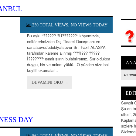
TANBUL
230 TOTAL VIEWS, NO VIEWS TODAY
Bu ayki "?????? ?Ü???????" köşemizde,
editörlerimizden Dış Ticaret Danışmanı ve
sanatsever/edebiyatsever Sn. Fazıl ALASYA
tarafından kaleme alınmış '???İ??? ?????
İ???????' isimli şiirini bulabilirsiniz. Şiir oldukça
ANA
duygu, his ve anlam yüklü...O yüzden size bol
keyifli okumalar...
DEVAMINI OKU →
EDİ
Sevgili 
Şu an ta
sitesi, 
NESS DAY
Kaplama
sizlere 
Sizlerde
562 TOTAL VIEWS, NO VIEWS TODAY