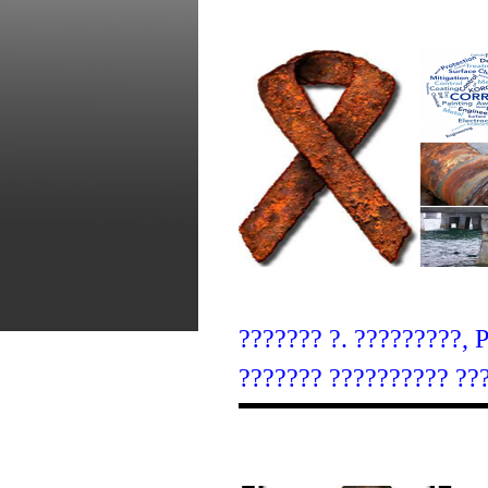
??????? ?. ?????????, 
??????? ?????????? ??