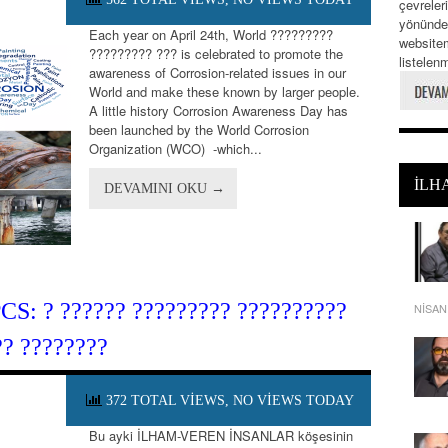
çevreler
yönünde
Each year on April 24th, World ?????????
websitem
????????? ??? is celebrated to promote the
listelenm
awareness of Corrosion-related issues in our
World and make these known by larger people.
A little history Corrosion Awareness Day has
been launched by the World Corrosion
Organization (WCO) -which...
İLH
DEVAMINI OKU →
PCS: ? ?????? ????????? ??????????
NISAN 
?? ????????
372 TOTAL VIEWS, NO VIEWS TODAY
Bu ayki İLHAM-VEREN İNSANLAR köşesinin