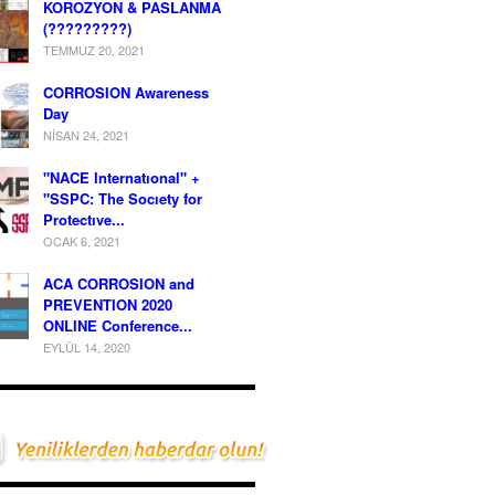
KOROZYON & PASLANMA
(?????????)
TEMMUZ 20, 2021
CORROSION Awareness
Day
NISAN 24, 2021
"NACE Internatıonal" +
"SSPC: The Socıety for
Protectıve...
OCAK 6, 2021
ACA CORROSION and
PREVENTION 2020
ONLINE Conference...
EYLÜL 14, 2020