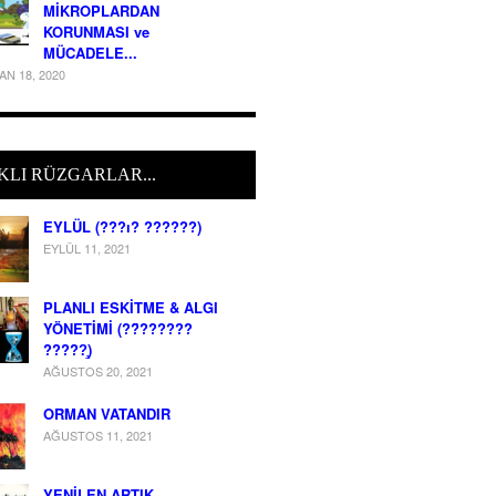
MİKROPLARDAN
KORUNMASI ve
MÜCADELE...
AN 18, 2020
KLI RÜZGARLAR...
EYLÜL (???ı? ??????)
EYLÜL 11, 2021
PLANLI ESKİTME & ALGI
YÖNETİMİ (??̈??????
?????̧)
AĞUSTOS 20, 2021
ORMAN VATANDIR
AĞUSTOS 11, 2021
YENİLEN ARTIK