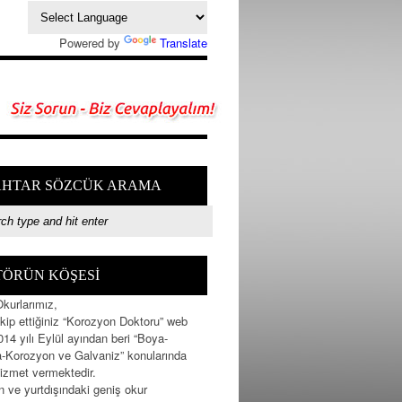
Powered by
Translate
HTAR SÖZCÜK ARAMA
TÖRÜN KÖŞESİ
Okurlarımız,
kip ettiğiniz “Korozyon Doktoru” web
2014 yılı Eylül ayından beri “Boya-
-Korozyon ve Galvaniz” konularında
hizmet vermektedir.
n ve yurtdışındaki geniş okur