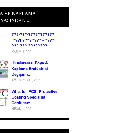
A VE KAPLAMA
YASINDAN...
???-???-???????????
(???) ???????? - ????
??? ??? ????????...
KASIM 4, 2021
Uluslararası Boya &
Kaplama Endüstrisi
Değişimi...
AĞUSTOS 11, 2021
What Is “PCS: Protective
Coating Specialist”
Certificate...
NISAN 1, 2021