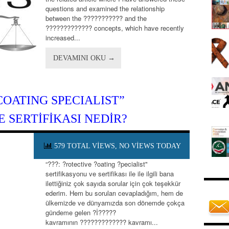
questions and examined the relationship
between the ??????????? and the
????????????? concepts, which have recently
increased...
DEVAMINI OKU →
COATING SPECIALIST”
 SERTIFIKASI NEDIR?
579 TOTAL VIEWS, NO VIEWS TODAY
“???: ?rotective ?oating ?pecialist"
sertifikasyonu ve sertifikası ile ile ilgili bana
ilettiğiniz çok sayıda sorular için çok teşekkür
ederim. Hem bu soruları cevapladığım, hem de
ülkemizde ve dünyamızda son dönemde çokça
gündeme gelen ?İ?????
kavramının ????????????? kavramı...