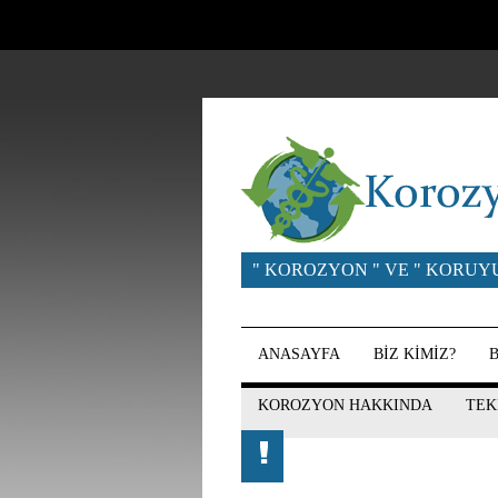
" KOROZYON " VE " KORUY
ANASAYFA
BİZ KİMİZ?
KOROZYON HAKKINDA
TEK