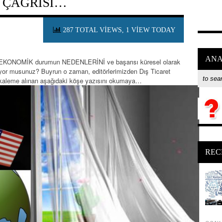
 ÇAĞRISI…
287 TOTAL VIEWS, 1 VIEW TODAY
ANA
ğu EKONOMİK durumun NEDENLERİNİ ve başarısı küresel olarak
yor musunuz? Buyrun o zaman, editörlerimizden Dış Ticaret
 kaleme alınan aşağıdaki köşe yazısını okumaya…
REC