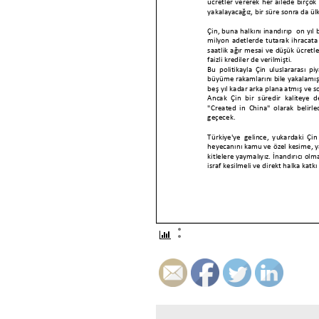
ücretler vererek her ailede birçok 
ya
kalayacağız, bir süre sonra da ül
Çin, buna halkını inandırıp on yıl
milyon adetlerde tutarak ihracata
saatlik ağır mesai ve düşük ücretle
faizli krediler de verilmişti.
Bu politikayla Çin uluslararası pi
büyüme rakamlarını bile yakalamışt
beş yıl kadar arka plana atmış ve s
Ancak Çin bir süredir kaliteye d
"C
reated in China" olarak belirle
geçecek.
Türkiye'ye gelince,
yukardaki Çin
heyecanını kamu ve özel kesim
e
,
y
kitlelere yaymalıyız.
İnandı
r
ı
c
ı olma
israf kesilmeli ve direkt halka katk
Buna karşılık , yaklaşık 5 yıllık bir
kesinlikle iç ve dış kredi kullanıl
belediyelerdeki ihtiyaç fazlası araç,
ölçü olmalıdır.