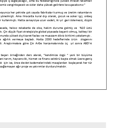
kişiye iş sağlayacağız , ama bu fedakarlığınızla yüksek ihracat rakamları
kemiz zenginleşecek ve sizler daha yüksek gelirlere kavuşacaksınız "
 boyunca her şehirde çok sayıda fabrikalar kurmuş ve üretim rakamlarını
 yönelmişti.
Ama ihracatta kural dışı olarak, çocuk ve asker işçi, onbeş
r kullanmıştı.
Hatta sanayiciye uzun vadeli, iki yıl geri ödemesiz, düşük
yasada, haksız rekab
etle de olsa, hakim duruma gelmiş ve %10 üstü
ı.
Çin düşük fiyat stratejisiyle global piyasada başarılı olmuş, kaliteyi bir
onunda yüksek dış ticaret fazlası ve muazzam döviz birikimi y
akalamıştı .
e ağırlık vermeye başladı.
Hatta 2030 hedeflerinde ürün sloganı
nı
di.
Araştırmalara göre Çin ArGe harcamalarında üç yıl sonra ABD'ni
 başarı örneğinden ders alarak, “kendimize özgü “
yeni bir büyüme
ani
tarım, hayvancılık, hizmet
ve finans
sektörü başta olmak üzere geniş
k i
çin
ise, önce devlet kademelerindeki maaşl
a
rda
n başlayarak her tür
ı sağlamayan ağır proje ve yatırımlar durdurulmalıdır.
 süreci kapsayan yeni f
abrika yatırımlarına başlanmalıdır
. Kayna
ğı için
ise
mamalıdır.
Bu kaynak, tüm kamu kurumları, bakanlık, müsteşarlıklar ve
 bina, arazi satışıyla elde edilmelidir.
Ayrıca tüm harcamalarda tasarruf