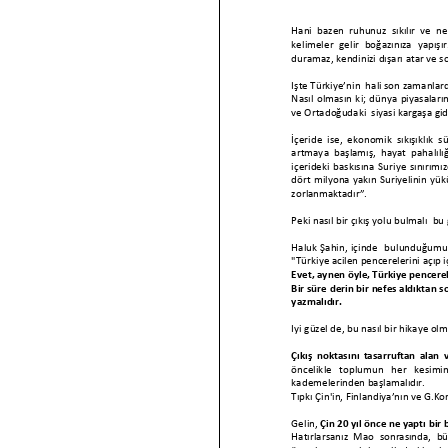
Hani bazen ruhunuz sıkılır ve ne
kelimeler gelir boğazınıza yapış
duramaz, kendinizi
dışarı atar ve s
Işte Türkiye’nin hali son zamanlar
Nasıl olmasın ki
;
dünya piyasalar
ve Ortadoğudaki siyasi kargaşa gi
İçeride ise,
ekon
omik sıkışıklık 
artmaya başlamış, hayat pahalılı
içe
rideki baskısına Suriye sınırımı
dört milyona yakın Suriyelinin yükü
zorlanmaktadır
”
.
Peki nasıl bir çıkış yolu
bulmalı bu 
Haluk Şahin, içinde bulunduğ
umuz
"Türkiye acilen pencerelerini açıp 
Evet, aynen öyle, Türkiye pencere
Bir
süre derin bir nefes aldıktan
s
yazmalıdır.
Iyi güzel de, bu nasıl bir hikaye olm
Çıkış noktasını tasarruftan alan 
öncelikle
toplumun her kesimine 
kademelerinden başlamalıdır.
Tıpkı Çin'in
, Finlandiya’nın ve G.Ko
Gelin,
Çin 20 yıl önce ne yaptı bir 
Hatırlarsanız Mao sonrasında, 