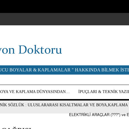
UCU BOYALAR & KAPLAMALAR " HAKKINDA BILMEK ISTE
BOYA VE KAPLAMA DÜNYASINDAN…
İPUÇLARI & TEKNIK YAZ
NİK SÖZLÜK : ULUSLARARASI KISALTMALAR VE BOYA,KAPLAMA 
ELEKTRİKLİ ARAÇLAR (???*) ve E-MOBİLİTE: