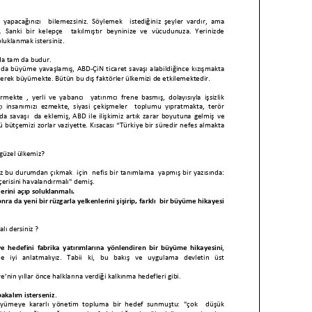
 yapacağınızı bilemezsiniz. Söylemek istediğiniz şeyler vardır, ama
ır. Sanki bir kelepçe takılmıştır beyninize ve vücudunuza. Yerinizde
oluklanmak istersiniz.
da tam da budur.
ında büyüme yavaşlamış, ABD
-
ÇiN ticaret savaşı alabildiğince kızışmakta
derek büyümekte. Bütün bu
dış faktörler ülkemizi de etkilemektedir.
sürmekte
, yerli ve yabancı yatırımcı frene basmış, dolayısıyla işsizlik
ğı insanımızı ezmekte, siyasi çekişmeler toplumu yıpratmakta, terör
zda savaşı da eklemiş, ABD ile ilişkimiz artık zarar boyutuna gelmiş
ve
 bütçemizi zorlar vaziyette. Kısacası
“
Türkiye bir süredir nefes almakta
güzel ülkemiz?
 bu durumdan çıkmak için nefis bir tanımlama yapmış bir yazısında:
içerisini havalandırmalı" demiş.
lerini açıp soluklanmal
ı.
onra da yeni bir rüzgarla yelkenlerini şişirip, farklı bir büyüme hikayesi
alı dersiniz ?
ve hedefini fabrika yatırımlarına yönlendir
en bir büyüme hikayesini
,
iyi anlatmalıyız. Tabii ki, bu bakış ve uygulama devletin üst
re’nin
yıl
lar
önce halk
lar
ına verdiği kalkınma hedef
ler
i gibi.
bakalım isterseniz
.
büyümeye kararlı yönetim topluma bir hedef sunmuştu: "çok düşük