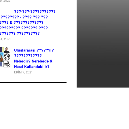
5, 2022
???-???-???????????
) ???????? - ???? ??? ???
???? & ?????????????
????????? ??????? ????
??????? ??????????
4, 2021
Uluslararası ??????İ?
????????????
Nelerdir? Nerelerde &
Nasıl Kullanılabilir?
EKIM 7, 2021