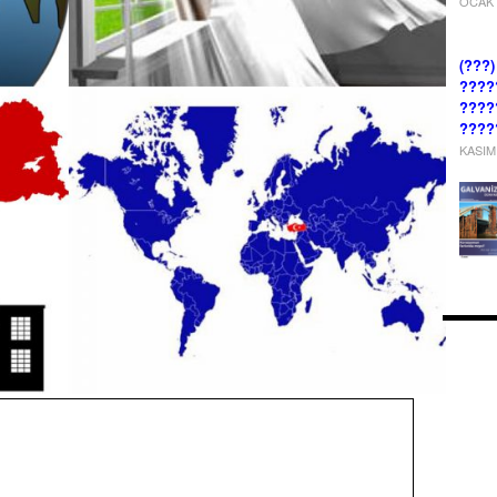
OCAK 
(???
????
????
????
KASIM 