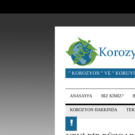
" KOROZYON " VE " KORUY
ANASAYFA
BİZ KİMİZ?
KOROZYON HAKKINDA
TEK