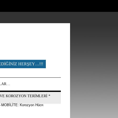
DIĞINIZ HERŞEY…!!!
ILAR…
VE KOROZYON TERİMLERİ *
 Korozyon Hücresi, Kimyasal Piller ve Bataryalar
???-???-????????